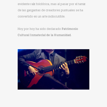
evidente raíz folclórica, mas al pasar por el tamiz
de las gargantas de creadores puntuales se ha
convertido en un arte indiscutible.
Hoy por hoy ha sido declarado
Patrimonio
Cultural Inmaterial de la Humanidad.