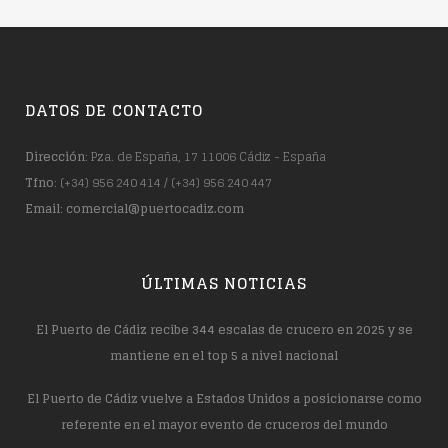
DATOS DE CONTACTO
Dirección
: Pza. de España, 17 11006 Cádiz - España
Tfno
: (+34) 956 240 414 / (+34) 956 240 447
Email
:
comercial@puertocadiz.com
ÚLTIMAS NOTICIAS
El Puerto de Cádiz recibe 344 escalas de crucero en 2025 y se
mantiene en el top 5 a nivel nacional
El Puerto de Cádiz vuelve a Estados Unidos a posicionarse como
referente en el mayor evento de cruceros del mundo