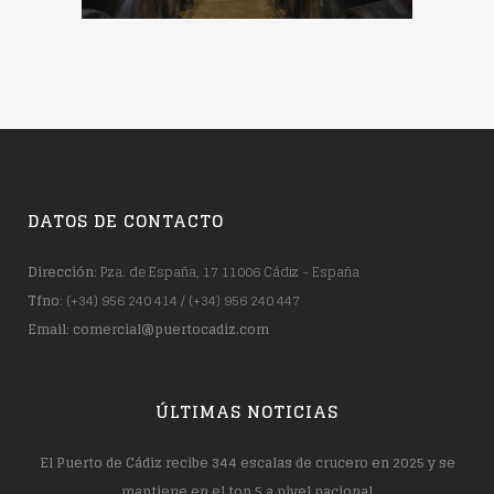
DATOS DE CONTACTO
Dirección
: Pza. de España, 17 11006 Cádiz - España
Tfno
: (+34) 956 240 414 / (+34) 956 240 447
Email
:
comercial@puertocadiz.com
ÚLTIMAS NOTICIAS
El Puerto de Cádiz recibe 344 escalas de crucero en 2025 y se
mantiene en el top 5 a nivel nacional