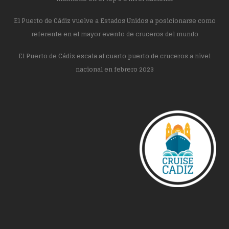
El Puerto de Cádiz vuelve a Estados Unidos a posicionarse como
referente en el mayor evento de cruceros del mundo
El Puerto de Cádiz escala al cuarto puerto de cruceros a nivel
nacional en febrero 2023