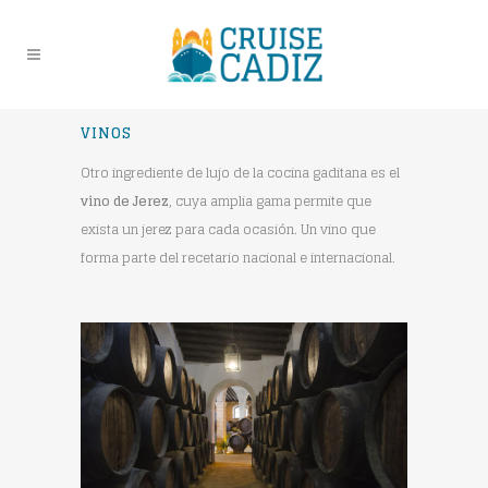
VINOS
Otro ingrediente de lujo de la cocina gaditana es el
vino de Jerez
, cuya amplia gama permite que
exista un jerez para cada ocasión. Un vino que
forma parte del recetario nacional e internacional.