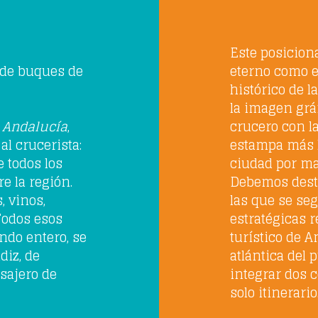
Este posicion
 de buques de
eterno como es
histórico de l
la imagen gráf
e Andalucía
,
crucero con la
al crucerista:
estampa más ll
e todos los
ciudad por ma
e la región.
Debemos dest
, vinos,
las que se se
 Todos esos
estratégicas 
ndo entero, se
turístico de 
diz, de
atlántica del 
sajero de
integrar dos 
solo itinerario