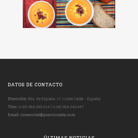
DATOS DE CONTACTO
Dirección
: Pza. de España, 17 11006 Cádiz - España
Tfno
: (+34) 956 240 414 / (+34) 956 240 447
Email
:
comercial@puertocadiz.com
ÚLTIMAS NOTICIAS