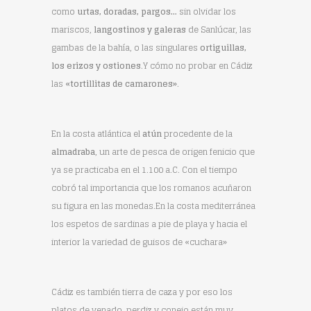
como
urtas, doradas, pargos…
sin olvidar los
mariscos,
langostinos y galeras
de Sanlúcar, las
gambas de la bahía, o las singulares
ortiguillas,
los erizos y ostiones
.Y cómo no probar en Cádiz
las
«tortillitas de camarones»
.
En la costa atlántica el
atún
procedente de la
almadraba
, un arte de pesca de origen fenicio que
ya se practicaba en el 1.100 a.C. Con el tiempo
cobró tal importancia que los romanos acuñaron
su figura en las monedas.En la costa mediterránea
los espetos de sardinas a pie de playa y hacia el
interior la variedad de guisos de «cuchara»
Cádiz es también tierra de caza y por eso los
platos de venado, perdiz y conejo están muy