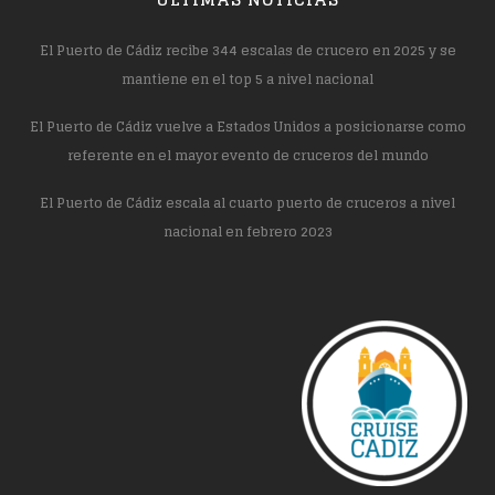
El Puerto de Cádiz recibe 344 escalas de crucero en 2025 y se
mantiene en el top 5 a nivel nacional
El Puerto de Cádiz vuelve a Estados Unidos a posicionarse como
referente en el mayor evento de cruceros del mundo
El Puerto de Cádiz escala al cuarto puerto de cruceros a nivel
nacional en febrero 2023