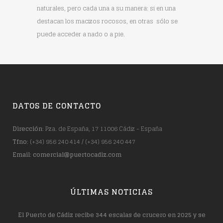
naturales, pero cada una a su manera: si en una
destacan los macizos rocosos, en otras sólo se
puede acceder a nado o a pie.
DATOS DE CONTACTO
Dirección
: Pza. de España, 17 11006 Cádiz - España
Tfno
: (+34) 956 240 414 / (+34) 956 240 447
Email
:
comercial@puertocadiz.com
ÚLTIMAS NOTICIAS
El Puerto de Cádiz recibe 344 escalas de crucero en 2025 y se