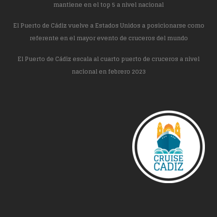
mantiene en el top 5 a nivel nacional
El Puerto de Cádiz vuelve a Estados Unidos a posicionarse como
referente en el mayor evento de cruceros del mundo
El Puerto de Cádiz escala al cuarto puerto de cruceros a nivel
nacional en febrero 2023