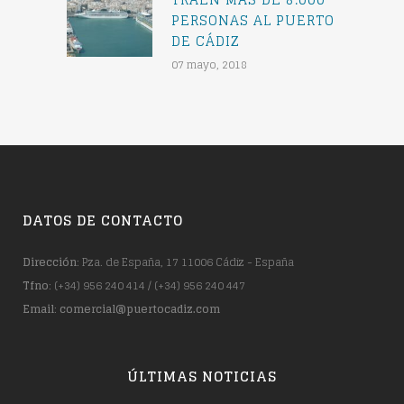
PERSONAS AL PUERTO
DE CÁDIZ
07 mayo, 2018
DATOS DE CONTACTO
Dirección
: Pza. de España, 17 11006 Cádiz - España
Tfno
: (+34) 956 240 414 / (+34) 956 240 447
Email
:
comercial@puertocadiz.com
ÚLTIMAS NOTICIAS