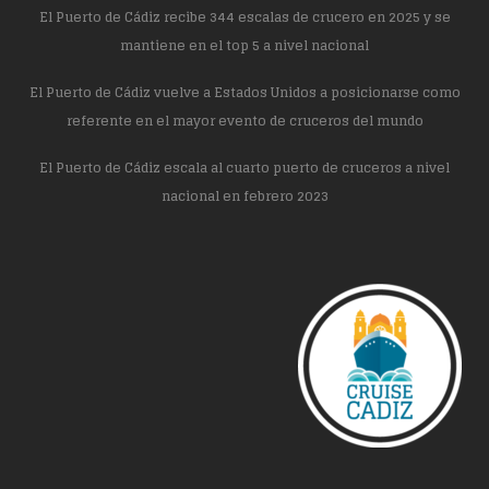
El Puerto de Cádiz recibe 344 escalas de crucero en 2025 y se
mantiene en el top 5 a nivel nacional
El Puerto de Cádiz vuelve a Estados Unidos a posicionarse como
referente en el mayor evento de cruceros del mundo
El Puerto de Cádiz escala al cuarto puerto de cruceros a nivel
nacional en febrero 2023