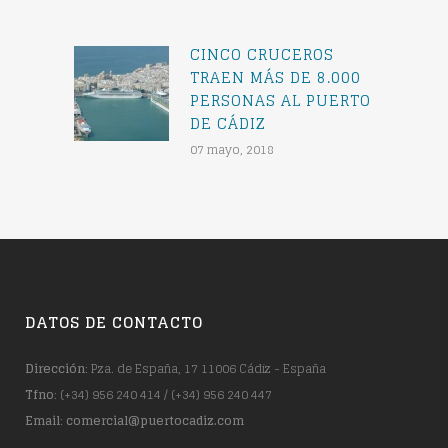
CINCO CRUCEROS
TRAEN MÁS DE 8.000
PERSONAS AL PUERTO
DE CÁDIZ
07 mayo, 2018
DATOS DE CONTACTO
Dirección
: Pza. de España, 17 11006 Cádiz - España
Tfno
: (+34) 956 240 414 / (+34) 956 240 447
Email
:
comercial@puertocadiz.com